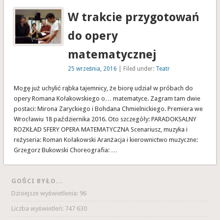
W trakcie przygotowań
do opery
matematycznej
25 września, 2016
| Filed under:
Teatr
Mogę już uchylić rąbka tajemnicy, że biorę udział w próbach do
opery Romana Kołakowskiego o… matematyce. Zagram tam dwie
postaci: Mirona Zaryckiego i Bohdana Chmielnickiego. Premiera we
Wrocławiu 18 października 2016. Oto szczegóły: PARADOKSALNY
ROZKŁAD SFERY OPERA MATEMATYCZNA Scenariusz, muzyka i
reżyseria: Roman Kołakowski Aranżacja i kierownictwo muzyczne:
Grzegorz Bukowski Choreografia: …
GOŚCI BYŁO...
Dzisiejsze wyświetlenia:
96
Liczba wyświetleń:
747 630